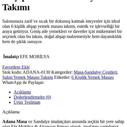
Takımı
Salonunuza zarif ve sıcak bir dokunuş katmak isteyenler için ideal
olan 6 kişilik ahşap yemek masası takımı, estetik ve işlevselliği bir
araya getiriyor. Geniş aile yemekleri ve davetler için mükemmel bir
seçenek olan bu takım, doğal ahşap malzemesiyle hem dayanıklılık
hem de şıklık sunuyor.
İmalatçı
EFE MOBİLYA
Favorilere Ekle
Stok kodu:
ADANA-0130
Kategoriler:
Masa-Sandalye Çeşitleri
,
Salon Yemek Masası Takımı
Etiketler:
6 Kişilik Yemek Masası
WhatsApp ile Paylaşın:
Açıklama
Değerlendirmeler (0)
Ürün Teslimatı
Açıklama
Adana Masa
ve Sandalye imalatçıları arasında seçkin bir yere sahip
olan Efe Mobilya & Aksesuar firması olarak, imalatını yaptığımız