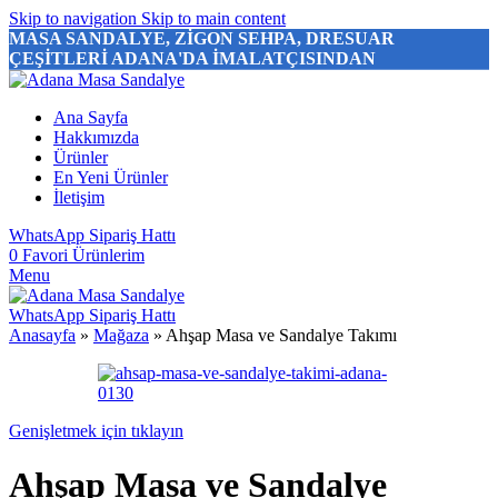
Skip to navigation
Skip to main content
MASA SANDALYE, ZİGON SEHPA, DRESUAR
ÇEŞİTLERİ ADANA'DA İMALATÇISINDAN
Ana Sayfa
Hakkımızda
Ürünler
En Yeni Ürünler
İletişim
WhatsApp Sipariş Hattı
0
Favori Ürünlerim
Menu
WhatsApp Sipariş Hattı
Anasayfa
»
Mağaza
»
Ahşap Masa ve Sandalye Takımı
Genişletmek için tıklayın
Ahşap Masa ve Sandalye