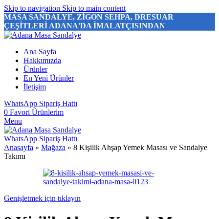
Skip to navigation
Skip to main content
MASA SANDALYE, ZİGON SEHPA, DRESUAR
ÇEŞİTLERİ ADANA'DA İMALATÇISINDAN
Ana Sayfa
Hakkımızda
Ürünler
En Yeni Ürünler
İletişim
WhatsApp Sipariş Hattı
0
Favori Ürünlerim
Menu
WhatsApp Sipariş Hattı
Anasayfa
»
Mağaza
»
8 Kişilik Ahşap Yemek Masası ve Sandalye
Takımı
Genişletmek için tıklayın