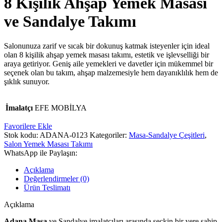
8 Kişilik Ahşap Yemek Masası
ve Sandalye Takımı
Salonunuza zarif ve sıcak bir dokunuş katmak isteyenler için ideal
olan 8 kişilik ahşap yemek masası takımı, estetik ve işlevselliği bir
araya getiriyor. Geniş aile yemekleri ve davetler için mükemmel bir
seçenek olan bu takım, ahşap malzemesiyle hem dayanıklılık hem de
şıklık sunuyor.
İmalatçı
EFE MOBİLYA
Favorilere Ekle
Stok kodu:
ADANA-0123
Kategoriler:
Masa-Sandalye Çeşitleri
,
Salon Yemek Masası Takımı
WhatsApp ile Paylaşın:
Açıklama
Değerlendirmeler (0)
Ürün Teslimatı
Açıklama
Adana Masa
ve Sandalye imalatçıları arasında seçkin bir yere sahip