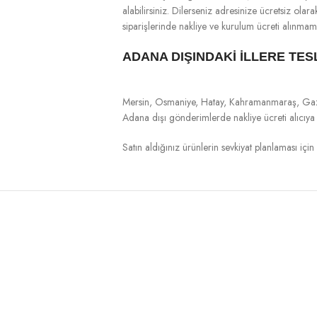
alabilirsiniz. Dilerseniz adresinize ücretsiz ola
siparişlerinde nakliye ve kurulum ücreti alınmam
ADANA DIŞINDAKİ İLLERE TES
Mersin, Osmaniye, Hatay, Kahramanmaraş, Gaziant
Adana dışı gönderimlerde nakliye ücreti alıcıya ai
Satın aldığınız ürünlerin sevkiyat planlaması için l