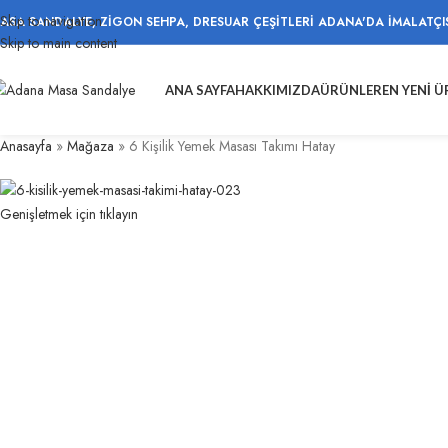
Skip to navigation
ASA SANDALYE, ZİGON SEHPA, DRESUAR ÇEŞİTLERİ ADANA'DA İMALATÇI
Skip to main content
ANA SAYFA
HAKKIMIZDA
ÜRÜNLER
EN YENI 
Anasayfa
»
Mağaza
»
6 Kişilik Yemek Masası Takımı Hatay
Genişletmek için tıklayın