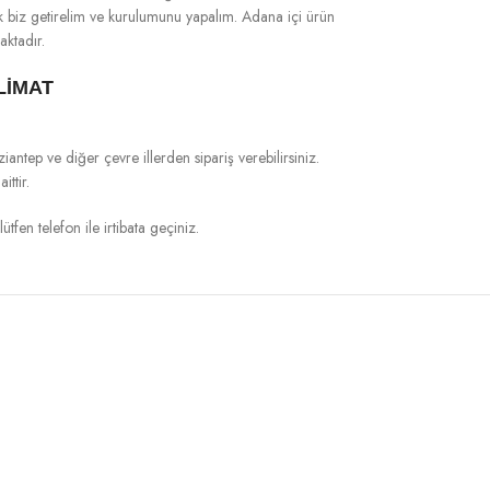
rak biz getirelim ve kurulumunu yapalım. Adana içi ürün
aktadır.
LİMAT
ep ve diğer çevre illerden sipariş verebilirsiniz.
ttir.
ütfen telefon ile irtibata geçiniz.