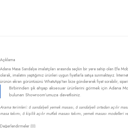
Açıklama
Adana Masa Sandalye imalatçıları arasında seçkin bir yere sahip olan Efe Mob
olarak, imalatını yaptığımız ürünleri uygun fiyatlarla satışa sunmaktayız. İnter
ürünün ekran görüntüsünü WhatsApp’tan bize göndererek fiyat sorabilir, sipariş 
Birbirinden şık ahşap aksesuar ürünlerini görmek için Adana Mob
bulunan Showroom’umuza davetlisiniz.
Arama terimleri: 6 sandalyeli yemek masası, 6 sandalyeli ortadan açılır masa 
masa takımı, 6 kişilik açılır mutfak masası takımı, yemek masası modelleri ve 
Değerlendirmeler (0)