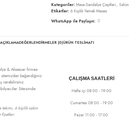
Kategoriler:
Masa-Sandalye Çeşitleri
,
Salon
Etiketler:
6 Kişilik Yemek Masası
WhatsApp ile Paylaşın:
AÇIKLAMA
DEĞERLENDIRMELER (0)
ÜRÜN TESLIMATI
ilya & Aksesuar firması
net sitemizden beğendiğiniz
ÇALIŞMA SAATLERİ
verebilirsiniz.
ilyacılar Sitesinde
Hafta içi 08:00 - 19:00
Cumartesi 08:00 - 19:00
takımı, 6 kişilik salon
fiyatları
Pazar 11:00 - 17:00