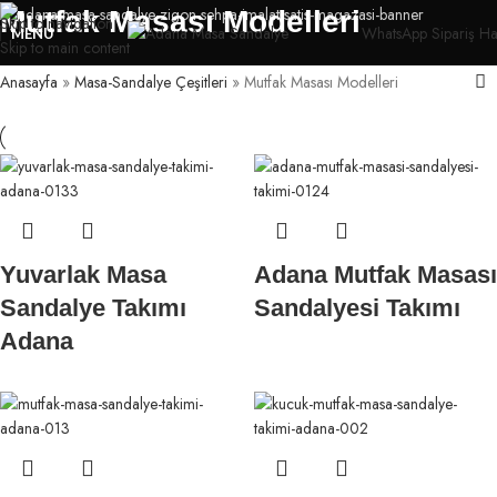
Mutfak Masası Modelleri
Skip to navigation
WhatsApp Sipariş Hat
MENU
Skip to main content
Anasayfa
»
Masa-Sandalye Çeşitleri
»
Mutfak Masası Modelleri
Yuvarlak Masa
Adana Mutfak Masası
Sandalye Takımı
Sandalyesi Takımı
Adana