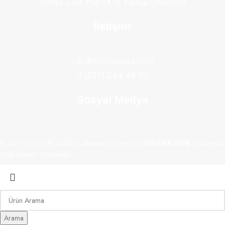
Yılmaz Cad. No:14/B Yüreğir/ADANA
İletişim
info@adanamasa.com
0 (535) 244 48 50
Sosyal Medya
© 2021-2025 EFE Mobilya Aksesuar | Design by
ÜNLÜER WEB
| Kurumsal
Web Tasarım Hizmetleri.
Arama