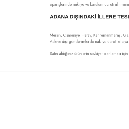
siparişlerinde nakliye ve kurulum ücreti alınmam
ADANA DIŞINDAKİ İLLERE TES
Mersin, Osmaniye, Hatay, Kahramanmaraş, Gaziant
Adana dışı gönderimlerde nakliye ücreti alıcıya ai
Satın aldığınız ürünlerin sevkiyat planlaması için l