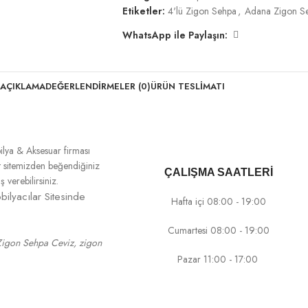
Etiketler:
4'lü Zigon Sehpa
,
Adana Zigon S
WhatsApp ile Paylaşın:
AÇIKLAMA
DEĞERLENDIRMELER (0)
ÜRÜN TESLIMATI
ilya & Aksesuar firması
net sitemizden beğendiğiniz
ÇALIŞMA SAATLERİ
verebilirsiniz.
ilyacılar Sitesinde
Hafta içi 08:00 - 19:00
Cumartesi 08:00 - 19:00
 Zigon Sehpa Ceviz, zigon
Pazar 11:00 - 17:00