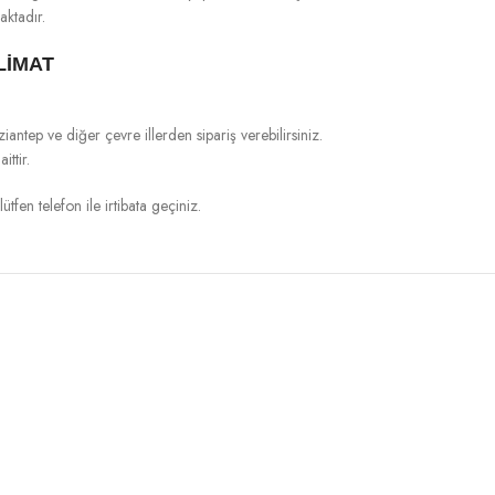
aktadır.
LİMAT
ep ve diğer çevre illerden sipariş verebilirsiniz.
ttir.
ütfen telefon ile irtibata geçiniz.