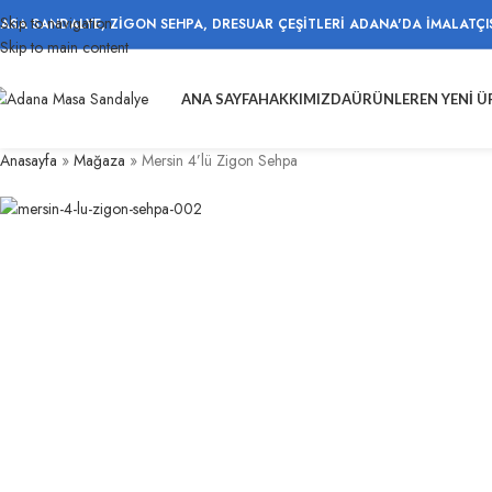
Skip to navigation
ASA SANDALYE, ZİGON SEHPA, DRESUAR ÇEŞİTLERİ ADANA'DA İMALATÇI
Skip to main content
ANA SAYFA
HAKKIMIZDA
ÜRÜNLER
EN YENI 
Anasayfa
»
Mağaza
»
Mersin 4’lü Zigon Sehpa