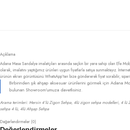
Açıklama
Adana Masa Sandalye imalatçıları arasında seçkin bir yere sahip olan Efe Mob
olarak, imalatını yaptığımız ürünleri uygun fiyatlarla satışa sunmaktayız. İnter
ürünün ekran görüntüsünü WhatsApp’tan bize göndererek fiyat sorabilir, sipariş 
Birbirinden şık ahşap aksesuar ürünlerini görmek için Adana Mob
bulunan Showroom’umuza davetlisiniz.
Arama terimleri: Mersin 4’lü Zigon Sehpa, 4lü zigon sehpa modelleri, 4 lü
sehpa 4 lü, 4lü Ahşap Sehpa
Değerlendirmeler (0)
Değerlendirmeler