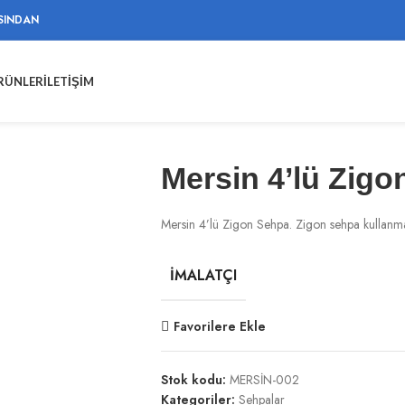
SINDAN
ÜRÜNLER
İLETIŞIM
Mersin 4’lü Zig
Mersin 4’lü Zigon Sehpa. Zigon sehpa kullanmanın
İMALATÇI
Favorilere Ekle
Stok kodu:
MERSİN-002
Kategoriler:
Sehpalar