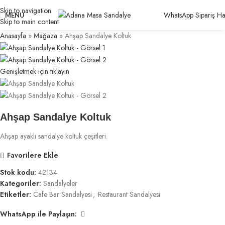
Skip to navigation
WhatsApp Sipariş Hat
MENU
Skip to main content
Anasayfa
»
Mağaza
»
Ahşap Sandalye Koltuk
Genişletmek için tıklayın
Ahşap Sandalye Koltuk
Ahşap ayaklı sandalye koltuk çeşitleri.
Favorilere Ekle
Stok kodu:
42134
Kategoriler:
Sandalyeler
Etiketler:
Cafe Bar Sandalyesi
,
Restaurant Sandalyesi
WhatsApp ile Paylaşın: