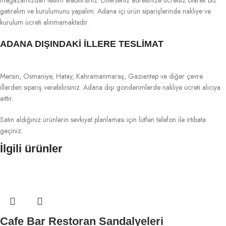
mağazamızdan teslim alabilirsiniz. Dilerseniz adresinize ücretsiz olarak biz
getirelim ve kurulumunu yapalım. Adana içi ürün siparişlerinde nakliye ve
kurulum ücreti alınmamaktadır.
ADANA DIŞINDAKİ İLLERE TESLİMAT
Mersin, Osmaniye, Hatay, Kahramanmaraş, Gaziantep ve diğer çevre
illerden sipariş verebilirsiniz. Adana dışı gönderimlerde nakliye ücreti alıcıya
aittir.
Satın aldığınız ürünlerin sevkiyat planlaması için lütfen telefon ile irtibata
geçiniz.
İlgili ürünler
Cafe Bar Restoran Sandalyeleri