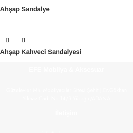
Ahşap Sandalye
Ahşap Kahveci Sandalyesi
EFE Mobilya & Aksesuar
Güzelevler Mh. Mobilyacılar Sitesi Şehit J.Er.Gökhan
Yılmaz Cad. No:14/B Yüreğir/ADANA
İletişim