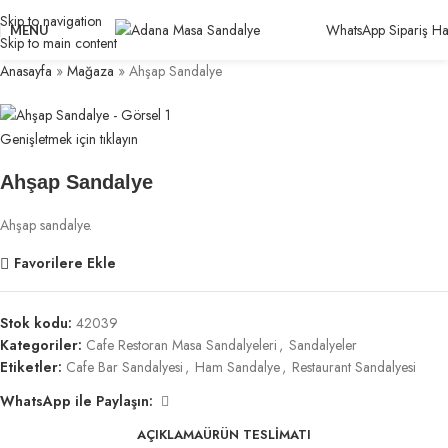
Skip to navigation
WhatsApp Sipariş Hat
MENU
Skip to main content
Anasayfa
»
Mağaza
»
Ahşap Sandalye
Genişletmek için tıklayın
Ahşap Sandalye
Ahşap sandalye.
Favorilere Ekle
Stok kodu:
42039
Kategoriler:
Cafe Restoran Masa Sandalyeleri
,
Sandalyeler
Etiketler:
Cafe Bar Sandalyesi
,
Ham Sandalye
,
Restaurant Sandalyesi
WhatsApp ile Paylaşın:
AÇIKLAMA
ÜRÜN TESLIMATI