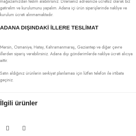
mağazamızdan teslim alabilirsiniz. Dilerseniz adresinize ücretsiz olarak biz
getirelim ve kurulumunu yapalım. Adana içi ürün siparişlerinde nakliye ve
kurulum ücreti alınmamaktadır.
ADANA DIŞINDAKİ İLLERE TESLİMAT
Mersin, Osmaniye, Hatay, Kahramanmaraş, Gaziantep ve diğer çevre
illerden sipariş verebilirsiniz. Adana dışı gönderimlerde nakliye ücreti alıcıya
aittir.
Satın aldığınız ürünlerin sevkiyat planlaması için lütfen telefon ile irtibata
geçiniz.
İlgili ürünler