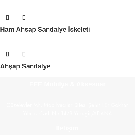
Ham Ahşap Sandalye İskeleti
Ahşap Sandalye
EFE Mobilya & Aksesuar
Güzelevler Mh. Mobilyacılar Sitesi Şehit J.Er.Gökhan
Yılmaz Cad. No:14/B Yüreğir/ADANA
İletişim