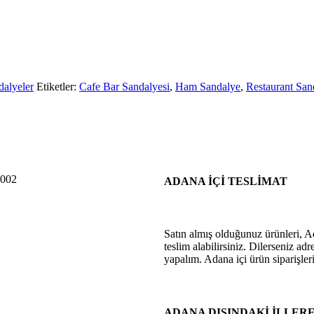
dalyeler
Etiketler:
Cafe Bar Sandalyesi
,
Ham Sandalye
,
Restaurant San
ADANA İÇİ TESLİMAT
Satın almış olduğunuz ürünleri, 
teslim alabilirsiniz. Dilerseniz ad
yapalım. Adana içi ürün siparişle
ADANA DIŞINDAKİ İLLER