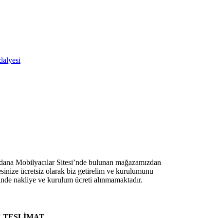
dalyesi
Adana Mobilyacılar Sitesi’nde bulunan mağazamızdan
resinize ücretsiz olarak biz getirelim ve kurulumunu
rinde nakliye ve kurulum ücreti alınmamaktadır.
E TESLİMAT