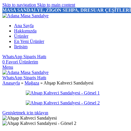
Skip to navigation
Skip to main content
MASA SANDALYE, ZİGON SEHPA, DRESUAR ÇEŞİTLER
Ana Sayfa
Hakkımızda
Ürünler
En Yeni Ürünler
İletişim
WhatsApp Sipariş Hattı
0
Favori Ürünlerim
Menu
WhatsApp Sipariş Hattı
Anasayfa
»
Mağaza
»
Ahşap Kahveci Sandalyesi
Genişletmek için tıklayın