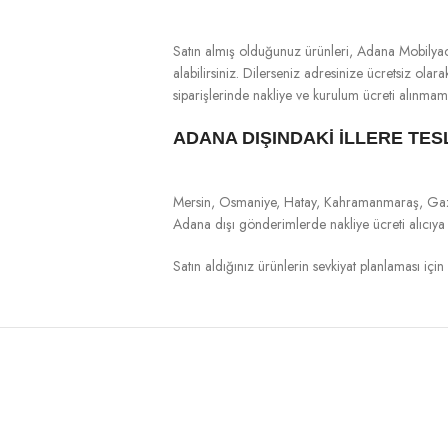
Satın almış olduğunuz ürünleri, Adana Mobilya
alabilirsiniz. Dilerseniz adresinize ücretsiz ola
siparişlerinde nakliye ve kurulum ücreti alınmam
ADANA DIŞINDAKİ İLLERE TES
Mersin, Osmaniye, Hatay, Kahramanmaraş, Gaziant
Adana dışı gönderimlerde nakliye ücreti alıcıya ai
Satın aldığınız ürünlerin sevkiyat planlaması için l