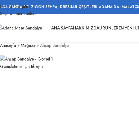
Skip to navigation
ASA SANDALYE, ZİGON SEHPA, DRESUAR ÇEŞİTLERİ ADANA'DA İMALATÇI
Skip to main content
ANA SAYFA
HAKKIMIZDA
ÜRÜNLER
EN YENI 
Anasayfa
»
Mağaza
»
Ahşap Sandalye
Genişletmek için tıklayın