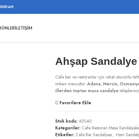
SINDAN
ÜRÜNLER
İLETIŞIM
Ahşap Sandalye
Cafe bar ve restoranlar için rahat oturumlu ta
imkanı mevcuttur.
Adana, Mersin, Osmaniy
illerden toptan masa sandalye
talepleriniz
Favorilere Ekle
Stok kodu:
42040
Kategoriler:
Cafe Restoran Masa Sandalyele
Etiketler:
Cafe Bar Sandalyesi
,
Ham Sandal