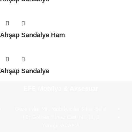
Ahşap Sandalye Ham
Ahşap Sandalye
EFE Mobilya & Aksesuar
Güzelevler Mh. Mobilyacılar Sitesi Şehit
J.Er.Gökhan Yılmaz Cad. No:14/B
Yüreğir/ADANA