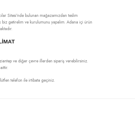
cılar Sitesi’nde bulunan mağazamızdan teslim
rak biz getirelim ve kurulumunu yapalım. Adana içi ürün
aktadır.
LİMAT
ep ve diğer çevre illerden sipariş verebilirsiniz.
ttir.
ütfen telefon ile irtibata geçiniz.