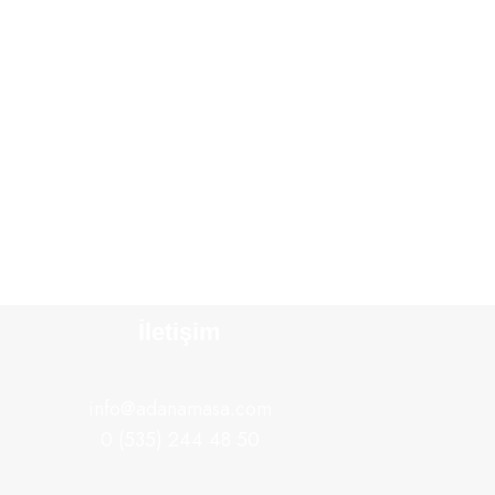
İletişim
info@adanamasa.com
0 (535) 244 48 50