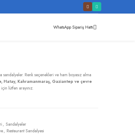
WhatsApp Sipariş Hattı
hta sandalyeler. Renk seçenekleri ve ham boyasız alma
e, Hatay, Kahramanmaraş, Gaziantep
ve çevre
 için lütfen arayınız.
ri
,
Sandalyeler
ye
,
Restaurant Sandalyesi